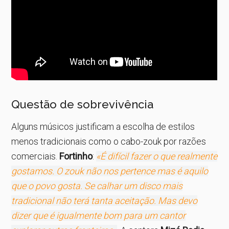
Questão de sobrevivência
Alguns músicos justificam a escolha de estilos
menos tradicionais como o cabo-zouk por razões
comerciais.
Fortinho
:
«É difícil fazer o que realmente
gostamos. O zouk não nos pertence mas é aquilo
que o povo gosta. Se calhar um disco mais
tradicional não terá tanta aceitação. Mas devo
dizer que é igualmente bom para um cantor