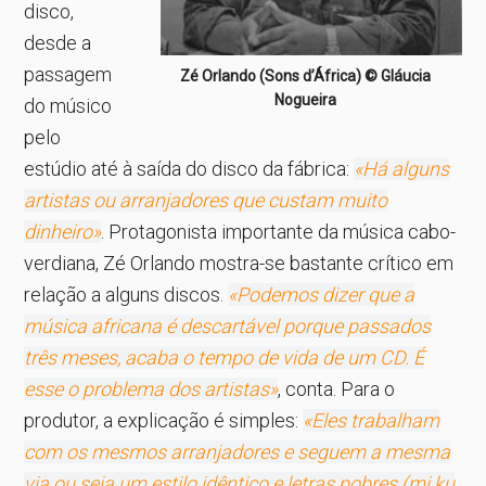
disco,
desde a
passagem
Zé Orlando (Sons d’África) © Gláucia
Nogueira
do músico
pelo
estúdio até à saída do disco da fábrica:
«Há alguns
artistas ou arranjadores que custam muito
dinheiro»
. Protagonista importante da música cabo-
verdiana, Zé Orlando mostra-se bastante crítico em
relação a alguns discos.
«Podemos dizer que a
música africana é descartável porque passados
três meses, acaba o tempo de vida de um CD. É
esse o problema dos artistas»
, conta. Para o
produtor, a explicação é simples:
«Eles trabalham
com os mesmos arranjadores e seguem a mesma
via ou seja um estilo idêntico e letras pobres (mi ku