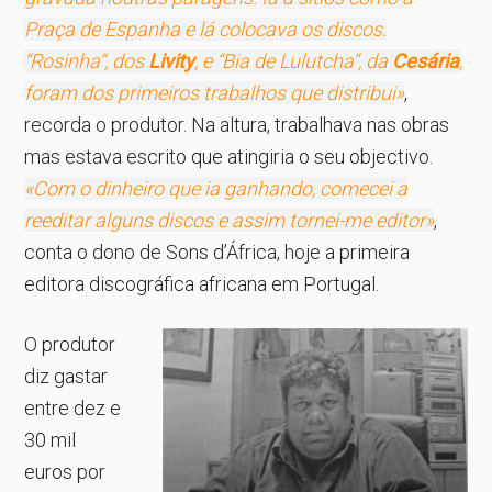
Praça de Espanha e lá colocava os discos.
“
Rosinha
“, dos
Livity
, e “
Bia de Lulutcha
“, da
Cesária
,
foram dos primeiros trabalhos que distribui»
,
recorda o produtor. Na altura, trabalhava nas obras
mas estava escrito que atingiria o seu objectivo.
«Com o dinheiro que ia ganhando, comecei a
reeditar alguns discos e assim tornei-me editor»
,
conta o dono de Sons d’África, hoje a primeira
editora discográfica africana em Portugal.
O produtor
diz gastar
entre dez e
30 mil
euros por