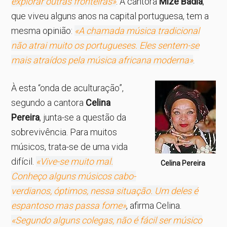
explorar outras fronteiras»
. A cantora
Mizé Badia
,
que viveu alguns anos na capital portuguesa, tem a
mesma opinião:
«A chamada música tradicional
não atrai muito os portugueses. Eles sentem-se
mais atraídos pela música africana moderna»
.
À esta “onda de aculturação”,
segundo a cantora
Celina
Pereira
, junta-se a questão da
sobrevivência. Para muitos
músicos, trata-se de uma vida
difícil.
«Vive-se muito mal.
Celina Pereira
Conheço alguns músicos cabo-
verdianos, óptimos, nessa situação. Um deles é
espantoso mas passa fome»
, afirma Celina.
«Segundo alguns colegas, não é fácil ser músico