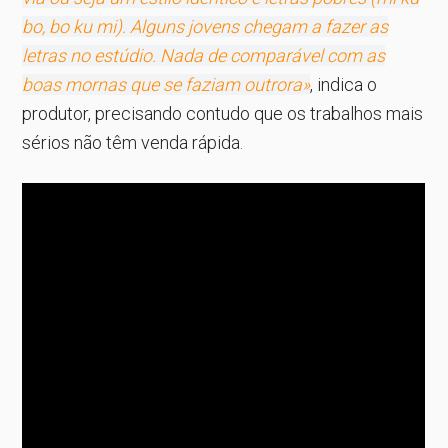
bo, bo ku mi). Alguns jovens chegam a fazer as
letras no estúdio. Nada de comparável com as
boas mornas que se faziam outrora»
, indica o
produtor, precisando contudo que os trabalhos mais
sérios não têm venda rápida.