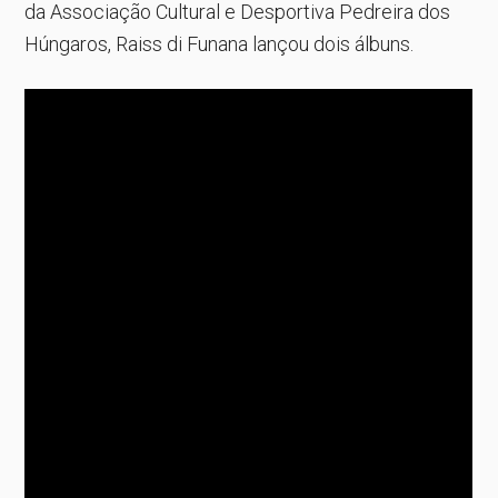
da Associação Cultural e Desportiva Pedreira dos
Húngaros, Raiss di Funana lançou dois álbuns.